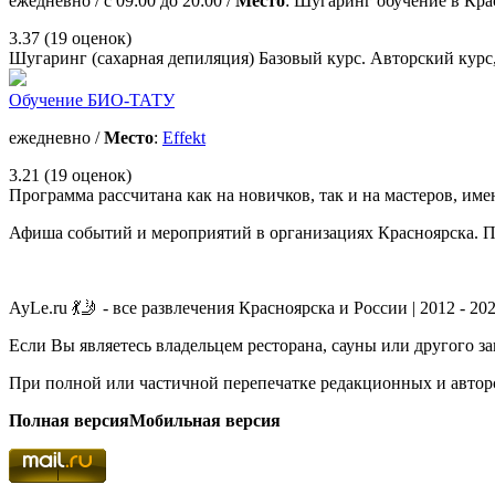
ежедневно / с 09:00 до 20:00 /
Место
: Шугаринг обучение в Кра
3.37
(19 оценок)
Шугаринг (сахарная депиляция) Базовый курс. Авторский курс,
Обучение БИО-ТАТУ
ежедневно /
Место
:
Effekt
3.21
(19 оценок)
Программа рассчитана как на новичков, так и на мастеров, 
Афиша событий и мероприятий в организациях Красноярска. Пои
AyLe.ru 💃🤳 - все развлечения Красноярска и России | 2012 - 20
Если Вы являетесь владельцем ресторана, сауны или другого з
При полной или частичной перепечатке редакционных и авторс
Полная версия
Мобильная версия