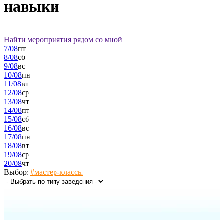
навыки
Найти мероприятия рядом со мной
7
/08
пт
8
/08
сб
9
/08
вс
10
/08
пн
11
/08
вт
12
/08
ср
13
/08
чт
14
/08
пт
15
/08
сб
16
/08
вс
17
/08
пн
18
/08
вт
19
/08
ср
20
/08
чт
Выбор:
#мастер-классы