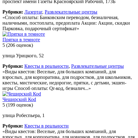
проспект имени Газеты Красноярский Рабочий, 173Б
Рубрики:
Лазертаг
,
Развлекательные центры
«Способ оплаты: Банковским переводом, безналичная,
наличными, постоплата, предоплата Акции: Акции, скидки
Парковка, подарочный сертификат»
Прятки в темноте
5
(206 оценок)
улица Урицкого, 52
Рубрики:
Квесты в реальности
,
Развлекательные центры
«Виды квестов: Веселые, для больших компаний, для
взрослых, для корпоратива, для подростков, для школьников,
квесты, мистические, недорогие, прятки, с детьми, экшен-
игры Способ оплаты: Qr-код, безналич...»
Чеширский Коd
5
(199 оценок)
улица Робеспьера, 1
Рубрики:
Квесты в реальности
«Виды квестов: Веселые, для больших компаний, для
взрослых, для корпоратива, для новичков, для подростков, для