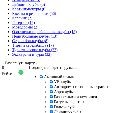
Дайвинг-клубы (6)
Картинг-центры (6)
Квесты в реальности (56)
Керлинг (2)
Лазертаг (16)
Мотодромы (2)
Охотничьи и рыболовные клубы (18)
Пейнтбольные клубы (13)
Страйкбол-клубы (8)
Тиры и стрельбища (17)
Туристические клубы (23)
Экскурсии и туры (32)
↓
Развернуть карту
↓
0
Подождите, идет загрузка...
Рейтинг:
Активный отдых
VR клубы
Автодромы и гоночные трассы
Аэроклубы
Базы отдыха и кемпинги
Батутные центры
Гольф-клубы
Дайвинг-клубы