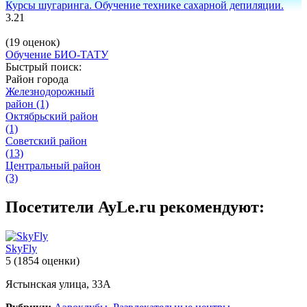
Курсы шугаринга. Обучение технике сахарной депиляции.
3.21
(19 оценок)
Обучение БИО-ТАТУ
Быстрый поиск:
Район города
Железнодорожный
район
(1)
Октябрьский район
(1)
Советский район
(13)
Центральный район
(3)
Посетители AyLe.ru рекомендуют:
SkyFly
5
(1854 оценки)
Ястынская улица, 33А