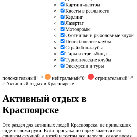
Картинг-центры
Квесты в реальности
Керлинг
Лазертаг
Мотодромы
Охотничьи и рыболовные клубы
Пейнтбольные клубы
Страйкбол-клубы
Тиры и стрельбища
Туристические клубы
Экскурсии и туры
положительный
"+"
нейтральный
"0"
отрицательный
"-"
»
Активный отдых в Красноярске
Активный отдых в
Красноярске
Это раздел для активных людей Красноярска, не привыкших
сидеть сложа руки. Если прогулка по парку кажется вам
слишком скучной, а музей и театры все надоели, самое время