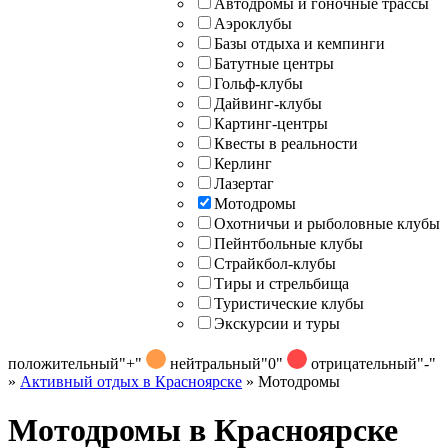
Автодромы и гоночные трассы
Аэроклубы
Базы отдыха и кемпинги
Батутные центры
Гольф-клубы
Дайвинг-клубы
Картинг-центры
Квесты в реальности
Керлинг
Лазертаг
Мотодромы
Охотничьи и рыболовные клубы
Пейнтбольные клубы
Страйкбол-клубы
Тиры и стрельбища
Туристические клубы
Экскурсии и туры
положительный
"+"
нейтральный
"0"
отрицательный
"-"
»
Активный отдых в Красноярске
»
Мотодромы
Мотодромы в Красноярске