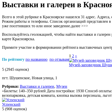
Выставки и галереи в Красно
Всего в этой рубрике в Красноярске нашелся 31 адрес. Адреса,
Режим работы и телефоны. Список организаций представлен в в
уже посетивших то или иное заведение.
далее >>>
Воспользуйтесь геолокацией, чтобы найти выставки и галереи
карте Красноярска.
Примите участие в формировании рейтинга выставочных центр
1
2
»
По рейтингу
по названию
по отзывам
Музей-заповедник Шуш
5
(2945 оценок)
пгт. Шушенское, Новая улица, 1
Рубрики:
Выставки и галереи
,
Музеи
«Билеты: 140–350 рублей Дата постройки: 1930 Способ оплаты
велопарковка, детская комната, кнопка вызова персонала, льгот
Успенский
5
(908 оценок)