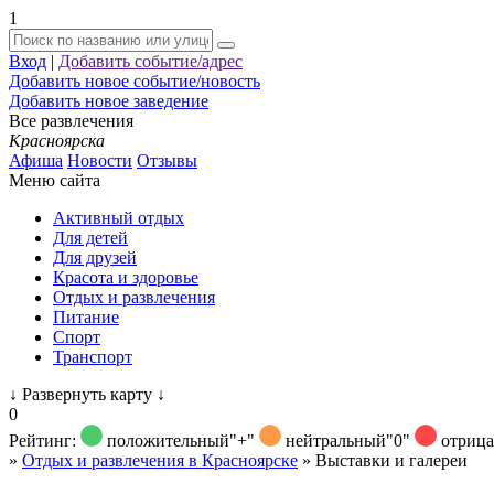
1
Вход
|
Добавить событие/адрес
Добавить новое событие/новость
Добавить новое заведение
Все развлечения
Красноярска
Афиша
Новости
Отзывы
Меню сайта
Активный отдых
Для детей
Для друзей
Красота и здоровье
Отдых и развлечения
Питание
Спорт
Транспорт
↓
Развернуть карту
↓
0
Рейтинг:
положительный
"+"
нейтральный
"0"
отриц
»
Отдых и развлечения в Красноярске
»
Выставки и галереи