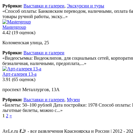
Рубрики:
Выставки и галереи
,
Экскурсии и туры
«Способ оплаты: Банковским переводом, наличными, оплата бан
товары ручной работы, экску...»
Mastergroup
4.42
(19 оценок)
Коломенская улица, 25
Рубрики:
Выставки и галереи
«Видеосъемка: Видеоклипов, для социальных сетей, корпорати
безналичная, наличными, предоплата,...»
Арт-галерея 13-а
3.91
(65 оценок)
проспект Металлургов, 13А
Рубрики:
Выставки и галереи
,
Музеи
«Билеты: 50–100 рублей Дата постройки: 1978 Способ оплаты:
льготные билеты, можно с...»
1
2
»
AyLe.ru 💃🤳 - все развлечения Красноярска и России | 2012 - 20