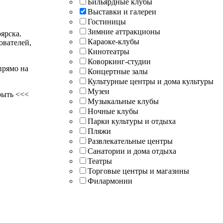
Бильярдные клубы
Выставки и галереи
Гостиницы
Зимние аттракционы
ярска.
Караоке-клубы
ователей,
Кинотеатры
Коворкинг-студии
прямо на
Концертные залы
Культурные центры и дома культуры
Музеи
рыть <<<
Музыкальные клубы
Ночные клубы
Парки культуры и отдыха
Пляжи
Развлекательные центры
Санатории и дома отдыха
Театры
Торговые центры и магазины
Филармонии